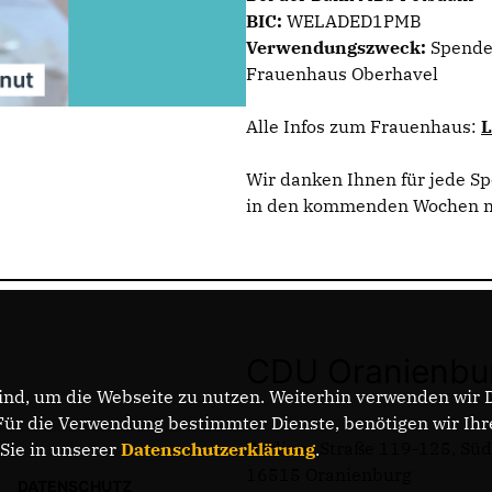
BIC:
WELADED1PMB
Verwendungszweck:
Spende,
Frauenhaus Oberhavel
Alle Infos zum Frauenhaus:
L
Wir danken Ihnen für jede Sp
in den kommenden Wochen mit
CDU Oranienbu
nd, um die Webseite zu nutzen. Weiterhin verwenden wir Di
r die Verwendung bestimmter Dienste, benötigen wir Ihre 
Berliner Straße 119-125, Sü
 Sie in unserer
Datenschutzerklärung
.
16515 Oranienburg
DATENSCHUTZ