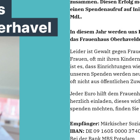
zusammen. Diesen Erfolg mö
einen Spendenaufruf auf In
MdL
.
In diesem Jahr werden uns 
das
Frauenhaus Oberhavel
d
Leider ist Gewalt gegen Frau
Frauen, oft mit ihren Kinder
ist es, dass Einrichtungen w
unseren Spenden werden neue
oft nicht aus öffentlichen Z
Jeder Euro hilft dem Frauenh
herzlich einladen, dieses wic
spenden möchten, finden Sie
Empfänger:
Märkischer Sozia
IBAN:
DE 09 1605 0000 3740
Bei der Bank MBS Potsdam