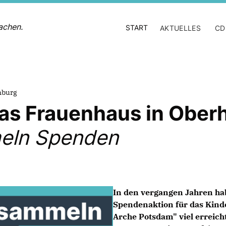
achen.
START
AKTUELLES
CD
nburg
as Frauenhaus in Ober
meln Spenden
In den vergangen Jahren ha
Spendenaktion für das
Kind
Arche Potsdam"
viel erreic